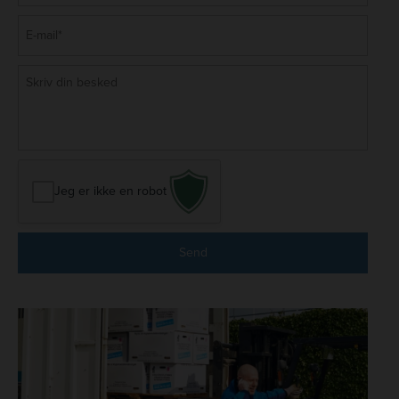
E-
mail
*
Besked
*
Jeg er ikke en robot