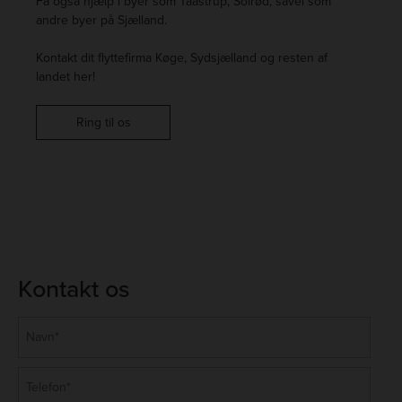
Få også hjælp i byer som
Taastrup
,
Solrød
, såvel som
andre byer på Sjælland.
Kontakt dit flyttefirma Køge, Sydsjælland og resten af
landet her!
Ring til os
Kontakt os
Navn
*
Telefon
*