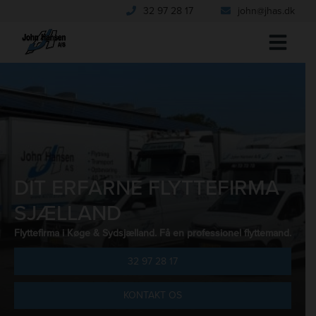
Hop
32 97 28 17
john@jhas.dk
til
indholdet
DIT ERFARNE FLYTTEFIRMA
SJÆLLAND
Flyttefirma i Køge & Sydsjælland. Få en professionel flyttemand.
32 97 28 17
KONTAKT OS