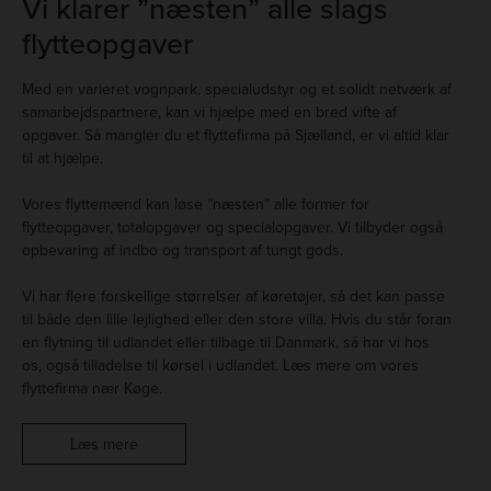
Vi klarer ”næsten” alle slags
flytteopgaver
Med en varieret vognpark, specialudstyr og et solidt netværk af
samarbejdspartnere, kan vi hjælpe med en bred vifte af
opgaver. Så mangler du et flyttefirma på Sjælland, er vi altid klar
til at hjælpe.
Vores flyttemænd kan løse ”næsten” alle former for
flytteopgaver, totalopgaver og specialopgaver. Vi tilbyder også
opbevaring af indbo og transport af tungt gods.
Vi har flere forskellige størrelser af køretøjer, så det kan passe
til både den lille lejlighed eller den store villa. Hvis du står foran
en flytning til udlandet eller tilbage til Danmark, så har vi hos
os, også tilladelse til kørsel i udlandet. Læs mere om vores
flyttefirma nær Køge.
Læs mere