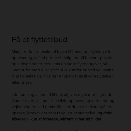
Få et flyttetilbud
Mangler du professionel hjælp til transport, flytning eller
opbevaring, står vi gerne til rådighed! Vi hjælper private
og virksomheder med små og store flytteopgaver, så
intet er for stort eller småt. Alle kunder er altid velkomne
til at kontakte os, hvis der er spørgsmål til vores ydelser
eller priser.
I det omfang vi har tid til det, afgives også uforpligtende
tilbud / overslagspriser på flytteopgaver, og vores råd og
vejledning er altid gratis. Ønsker du et fast tilbud på en
opgave, kræver det som regel en besigtigelse,
og dette
tilbyder vi kun at foretage, såfremt vi har tid til
det
.